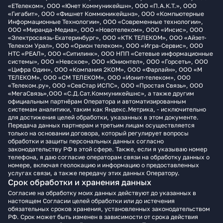
«ЕТелеком», ООО «Юнет Коммуникейшн», ООО «П.А.К.Т.», ООО
«Гигабит», ООО «Фишнет Коммюникейшнз», ООО «Компьютерные
Информационные Технологии», ООО «Современные технологии»,
ООО «Миранда-Медиа», ООО «Новотелеком», ООО «Инсис», ООО
«Электросвязь-Екатеринбург», ООО «КТК ТЕЛЕКОМ», ООО «Айзет-
Телеком Урал», ООО «Орион телеком», ООО «Игра-Сервис», ООО
НТС «РЕАЛ», ООО «Ситилинк», ООО НПП «Сетевые информационные
системы», ООО «Невское», ООО «Юнионтел», ООО «Горсеть», ООО
«Цифра Один», ООО «Компания 2КОМ», ООО «Фарлайн», ООО «М
ТЕЛЕКОМ», ООО «СМ ТЕЛЕКОМ», ООО «Ионит-телеком», ООО
«Телеком.ру», ООО «СевСтар ИСПС», ООО «Простая Связь», ООО
«МегаСвязь»,ООО «С.Д.Сат.Коммуникейшнс», а также другим
официальным партнёрам Оператора и автоматизированным
системам аналитики, таким как Яндекс.Метрика, - исключительно
для достижения целей обработки, указанных в этом документе.
Передача данных партнерам и третьим лицам осуществляется
только на основании договора, который регулирует вопросы
обработки и защиты персональных данных согласно
законодательству РФ в этой сфере. Также, если я указываю номер
телефона, я даю согласие операторам связи на обработку данных о
номере, включая геолокацию и информацию о предоставленных
услугах связи, а также передачу этих данных Оператору.
Срок обработки и хранения данных
Согласие на обработку моих данных действуют до указанных в
настоящем Согласии целей обработки или до истечения
обязательных сроков хранения, установленных законодательством
РФ. Срок может быть изменен в зависимости от срока действия