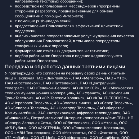
направление текстовых сообщений);
посредством использования мессенджеров (программы
сторонней разработки, предназначенные для обмена
сообщениями с помощью Интернета);
с помощью push-уведомлений;
предоставление Пользователям эффективной клиентской
поддержки;
анализ качества предоставляемых услуг и улучшения качества
обслуживания Пользователей, в том числе посредством
телефонных и иных опросов;
формирование отчётных документов и статистики;
подбор работников Оператора и ведение кадрового учета
работников Оператора.
Передача и обработка данных третьими лицами
Я подтверждаю, что согласен на передачу своих данных третьим
лицам, включая ПАО «ВымпелКом», ПАО «МегаФон», ПАО «МТС»,
ПАО «Ростелеком», ПАО «Таттелеком», ПАО «Центральный
телеграф», ОАО «Телеком-Сервис», АО «КОМКОР» , АО «Московская
телекоммуникационная корпорация», АО «Уфанет», АО «Компания
ТрансТелеКом», АО «ЭР-Телеком Холдинг», АО «КВАНТ-ТЕЛЕКОМ»,
АО «Череповец Телеком», АО «Золотая линия», АО «Север Телеком»,
АО «Северен-Телеком», АО «Новгород Телеком», ЗАО «Форатек
Коммуникейшн», ЗАО «Астраханское цифровое телевидение», ЗАО
«Видикон-К», Потребительский Интернет кооператив «Элит-ТВ1», НП
«Северо-Западная Сеть», ООО «Облтелеком», ООО «Мтлан», ООО
«КБ Рубин», ООО «ЭКСТРИМ», ООО «Телекомсервис-Кострома»,
ООО «МВМ Технолоджи», ООО «Метросеть», ООО «Фастнет», ООО
«Т2 Мобайл», ООО «Т‑Моб», ООО «Инетком», ООО «СкайНэт», ООО