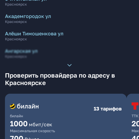
Красноярск
Академгородок ул
Красноярск
Алёши Тимошенкова ул
Красноярск
Ангарская ул
Красноярск
Проверить провайдера по адресу в
Красноярске
13 тарифов
билайн
ТТК
1000
2
мбит/сек
Максимальная скорость
Мак
700
4