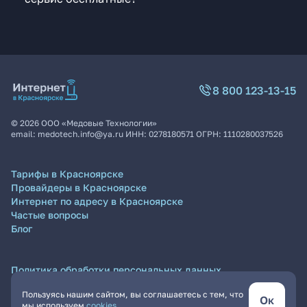
8 800 123-13-15
©
2026
ООО «Медовые Технологии»
email:
medotech.info@ya.ru
ИНН:
0278180571
ОГРН:
1110280037526
Тарифы в Красноярске
Провайдеры в Красноярске
Интернет по адресу в Красноярске
Частые вопросы
Блог
Политика обработки персональных данных
Согласие на обработку персональных данных
Пользуясь нашим сайтом, вы соглашаетесь с тем, что
Пользовательское соглашение
Ок
мы используем
cookies