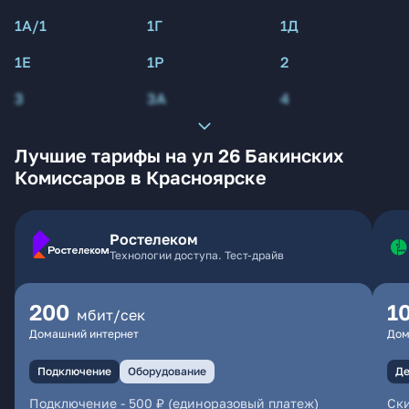
1А/1
1Г
1Д
1Е
1Р
2
3
3А
4
Лучшие тарифы на ул 26 Бакинских
Комиссаров в Красноярске
Ростелеком
Технологии доступа. Тест-драйв
200
1
мбит/сек
Домашний интернет
Дом
Подключение
Оборудование
Де
Подключение
-
500 ₽ (единоразовый платеж)
Ски