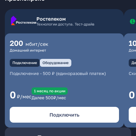
Ростелеком
Технологии доступа. Тест-драйв
200
1
мбит/сек
Домашний интернет
Дом
Подключение
Оборудование
Де
Подключение
-
500 ₽ (единоразовый платеж)
Ски
1 месяц по акции
0
0
₽/мес
Далее
500
₽/мес
Подключить