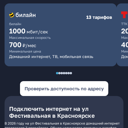
13 тарифов
билайн
ТТК
1000
2
мбит/сек
Максимальная скорость
Мак
700
4
₽/мес
Минимальная цена
Мин
Домашний интернет, ТВ, мобильная связь
До
Проверить доступность по адресу
Подключить интернет на ул
Фестивальная в Красноярске
В 2026 году на ул Фестивальная в Красноярске домашний интернет
предлагают 3 провайдера. Общее количество доступных тарифов -