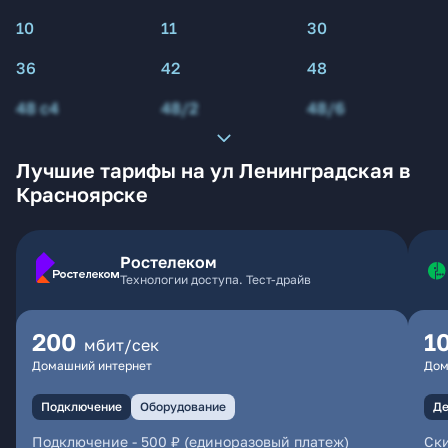
10
11
30
36
42
48
48 с4
48/2
48/6
Лучшие тарифы на ул Ленинградская в
Красноярске
Ростелеком
Технологии доступа. Тест-драйв
200
1
мбит/сек
Домашний интернет
Дом
Подключение
Оборудование
Де
Подключение
-
500 ₽ (единоразовый платеж)
Ски