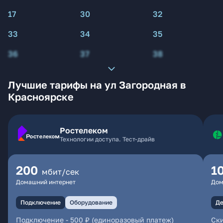
17
30
32
33
34
35
36
37
38
Лучшие тарифы на ул Загородная в
Красноярске
Ростелеком
Технологии доступа. Тест-драйв
200
1
мбит/сек
Домашний интернет
Дом
Подключение
Оборудование
Де
Подключение
-
500 ₽ (единоразовый платеж)
Ски