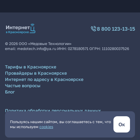
8 800 123-13-15
©
2026
ООО «Медовые Технологии»
email:
medotech.info@ya.ru
ИНН:
0278180571
ОГРН:
1110280037526
Тарифы в Красноярске
Провайдеры в Красноярске
Интернет по адресу в Красноярске
Частые вопросы
Блог
Политика обработки персональных данных
Согласие на обработку персональных данных
Пользуясь нашим сайтом, вы соглашаетесь с тем, что
Пользовательское соглашение
Ок
мы используем
cookies