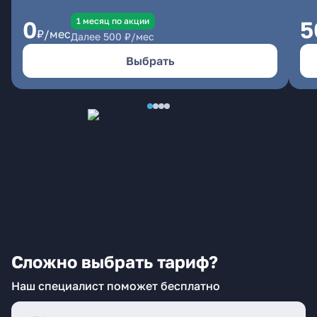
1 месяц по акции
0
5
₽/мес
Далее
500
₽/мес
Выбрать
Сложно выбрать тариф?
Наш специалист поможет бесплатно