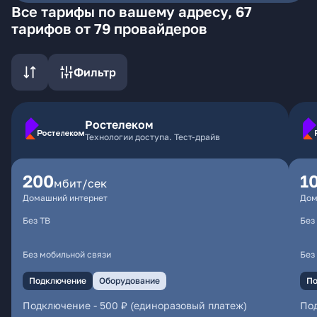
Все тарифы по вашему адресу, 67
тарифов от 79 провайдеров
Фильтр
Ростелеком
Технологии доступа. Тест-драйв
200
1
мбит/сек
Домашний интернет
Дом
Без ТВ
Без
Без мобильной связи
Без
Подключение
Оборудование
По
Подключение
-
500 ₽ (единоразовый платеж)
По