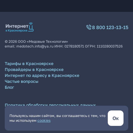
8 800 123-13-15
©
2026
ООО «Медовые Технологии»
email:
medotech.info@ya.ru
ИНН:
0278180571
ОГРН:
1110280037526
Тарифы в Красноярске
Провайдеры в Красноярске
Интернет по адресу в Красноярске
Частые вопросы
Блог
Политика обработки персональных данных
Согласие на обработку персональных данных
Пользуясь нашим сайтом, вы соглашаетесь с тем, что
Пользовательское соглашение
Ок
мы используем
cookies