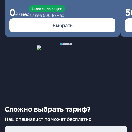
1 месяц по акции
0
5
₽/мес
Далее
500
₽/мес
Выбрать
Сложно выбрать тариф?
Наш специалист поможет бесплатно