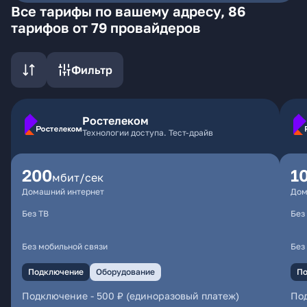
Все тарифы по вашему адресу, 86
тарифов от 79 провайдеров
Фильтр
Ростелеком
Технологии доступа. Тест-драйв
200
1
мбит/сек
Домашний интернет
Дом
Без ТВ
Без
Без мобильной связи
Без
Подключение
Оборудование
По
Подключение
-
500 ₽ (единоразовый платеж)
По