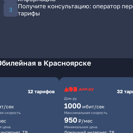
Получите консультацию: оператор пе
тарифы
Юбилейная в Красноярске
12 тарифов
32 та
Дом.ру
1000
ит/сек
мбит/сек
я скорость
Максимальная скорость
950
мес
₽/мес
я цена
Минимальная цена
интернет, ТВ
Домашний интернет, ТВ