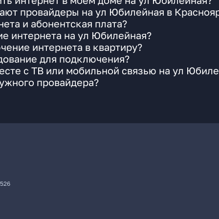
ть интернет в моем доме на ул Юбилейная?
гают провайдеры на ул Юбилейная в Красноя
ета и абонентская плата?
ие интернета на ул Юбилейная?
чение интернета в квартиру?
удование для подключения?
сте с ТВ или мобильной связью на ул Юбил
нужного провайдера?
7526