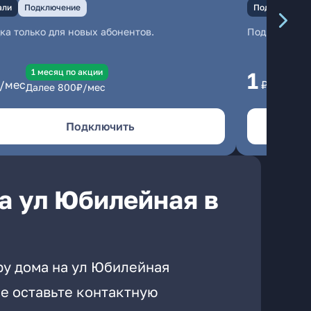
али
Подключение
Подключение
ка только для новых абонентов.
Подключени
1 месяц по акции
1 
1
/мес
₽/мес
Далее
800
₽/мес
Да
Подключить
а ул Юбилейная в
ру дома на ул Юбилейная
е оставьте контактную