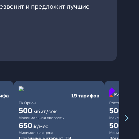
резвонит и предложит лучшие
рифа
19 тарифов
ГК Орион
Ростелеком
500
500
мбит/сек
мбит/
Максимальная скорость
Максимальная 
650
500
₽/мес
₽/мес
Минимальная цена
Минимальная ц
Домашний интернет, ТВ
Домашний инт