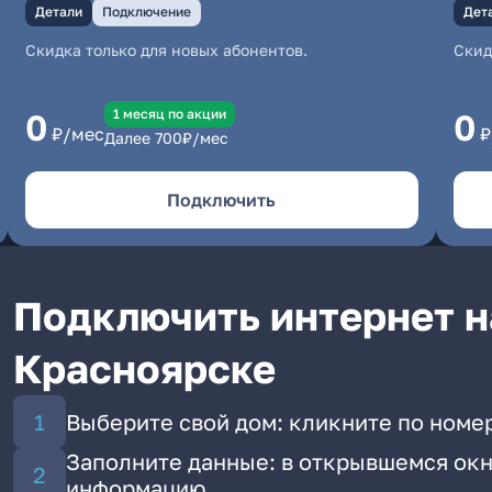
Детали
Подключение
Дет
Скидка только для новых абонентов.
Скид
1 месяц по акции
0
0
₽/мес
₽
Далее
700
₽/мес
Подключить
Подключить интернет н
Красноярске
Выберите свой дом: кликните по номе
Заполните данные: в открывшемся окн
информацию