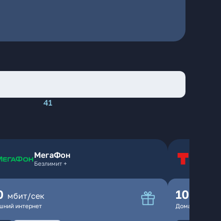
41
МегаФон
Т
Безлимит +
Т
0
100
мбит/сек
мбит
шний интернет
Домашний инте