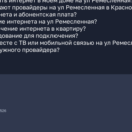
ть интернет в моем доме на ул Ремесленная
ают провайдеры на ул Ремесленная в Красн
ета и абонентская плата?
ие интернета на ул Ремесленная?
чение интернета в квартиру?
удование для подключения?
сте с ТВ или мобильной связью на ул Ремес
нужного провайдера?
7526