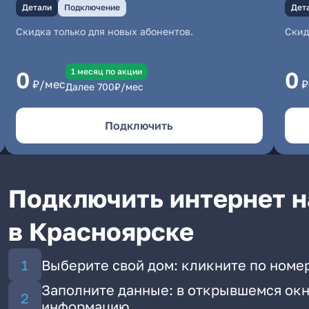
Детали
Подключение
Дет
Скидка только для новых абонентов.
Скид
1 месяц по акции
0
0
₽/мес
₽
Далее
700
₽/мес
Подключить
Подключить интернет н
в Красноярске
Выберите свой дом: кликните по номе
Заполните данные: в открывшемся окн
информацию