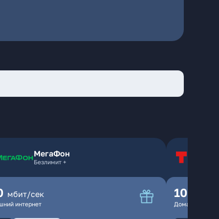
МегаФон
Т
Безлимит +
Т
0
100
мбит/сек
мбит
шний интернет
Домашний инте