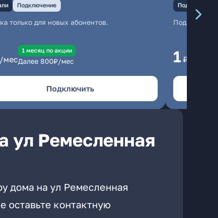
али
Подключение
Подключение
ка только для новых абонентов.
Подключени
1 месяц по акции
1 
1
/мес
₽/мес
Далее
800
₽/мес
Да
Подключить
а ул Ремесленная
ру дома на ул Ремесленная
е оставьте контактную