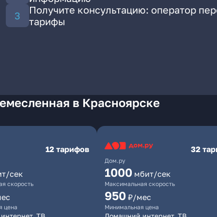
Получите консультацию: оператор пе
тарифы
Ремесленная в Красноярске
12 тарифов
32 та
Дом.ру
1000
ит/сек
мбит/сек
я скорость
Максимальная скорость
950
мес
₽/мес
я цена
Минимальная цена
интернет, ТВ
Домашний интернет, ТВ