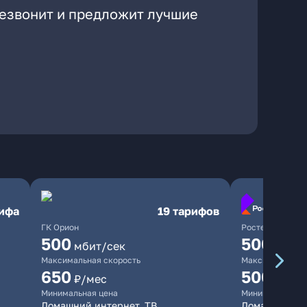
резвонит и предложит лучшие
рифа
19 тарифов
ГК Орион
Ростелеком
500
500
мбит/сек
мбит/
Максимальная скорость
Максимальная 
650
500
₽/мес
₽/мес
Минимальная цена
Минимальная ц
Домашний интернет, ТВ
Домашний инт