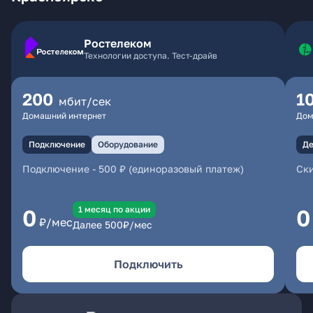
Ростелеком
Технологии доступа. Тест-драйв
200
1
мбит/сек
Домашний интернет
Дом
Подключение
Оборудование
Де
Подключение
-
500 ₽ (единоразовый платеж)
Ски
1 месяц по акции
0
0
₽/мес
Далее
500
₽/мес
Подключить