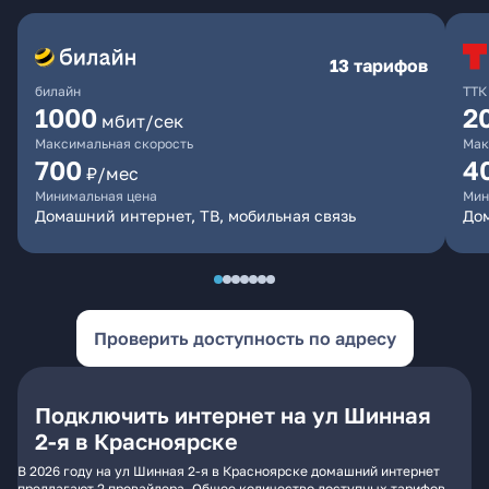
13 тарифов
билайн
ТТК
1000
2
мбит/сек
Максимальная скорость
Мак
700
4
₽/мес
Минимальная цена
Мин
Домашний интернет, ТВ, мобильная связь
До
Проверить доступность по адресу
Подключить интернет на ул Шинная
2-я в Красноярске
В 2026 году на ул Шинная 2-я в Красноярске домашний интернет
предлагают 2 провайдера. Общее количество доступных тарифов -