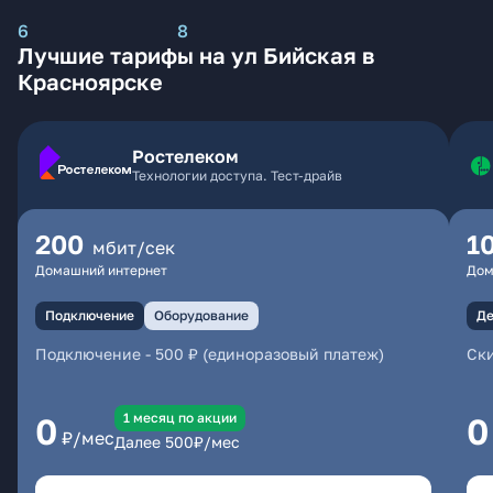
6
8
Лучшие тарифы на ул Бийская в
Красноярске
Ростелеком
Технологии доступа. Тест-драйв
200
1
мбит/сек
Домашний интернет
Дом
Подключение
Оборудование
Де
Подключение
-
500 ₽ (единоразовый платеж)
Ски
1 месяц по акции
0
0
₽/мес
Далее
500
₽/мес