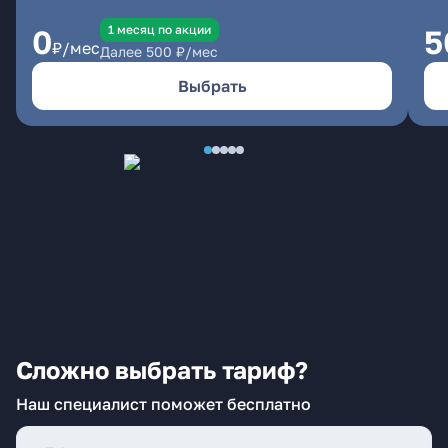
1 месяц по акции
0
5
₽/мес
Далее
500
₽/мес
Выбрать
Сложно выбрать тариф?
Наш специалист поможет бесплатно