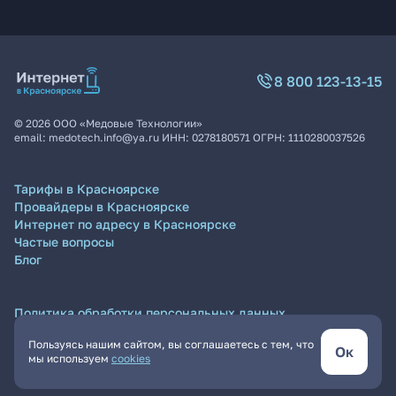
8 800 123-13-15
©
2026
ООО «Медовые Технологии»
email:
medotech.info@ya.ru
ИНН:
0278180571
ОГРН:
1110280037526
Тарифы в Красноярске
Провайдеры в Красноярске
Интернет по адресу в Красноярске
Частые вопросы
Блог
Политика обработки персональных данных
Согласие на обработку персональных данных
Пользуясь нашим сайтом, вы соглашаетесь с тем, что
Пользовательское соглашение
Ок
мы используем
cookies