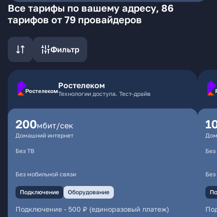
Все тарифы по вашему адресу, 86
тарифов от 79 провайдеров
Фильтр
Ростелеком
Технологии доступа. Тест-драйв
200
1
мбит/сек
Домашний интернет
Дом
Без ТВ
Без
Без мобильной связи
Без
Подключение
Оборудование
По
Подключение
-
500 ₽ (единоразовый платеж)
По