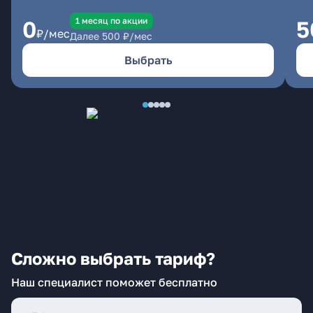
1 месяц по акции
0
5
₽/мес
Далее
500
₽/мес
Выбрать
Сложно выбрать тариф?
Наш специалист поможет бесплатно