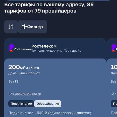
Все тарифы по вашему адресу, 86
тарифов от 79 провайдеров
Фильтр
Ростелеком
Технологии доступа. Тест-драйв
200
1
мбит/сек
Домашний интернет
Дом
Без ТВ
Без
Без мобильной связи
Без
Подключение
Оборудование
По
Подключение
-
500 ₽ (единоразовый платеж)
По