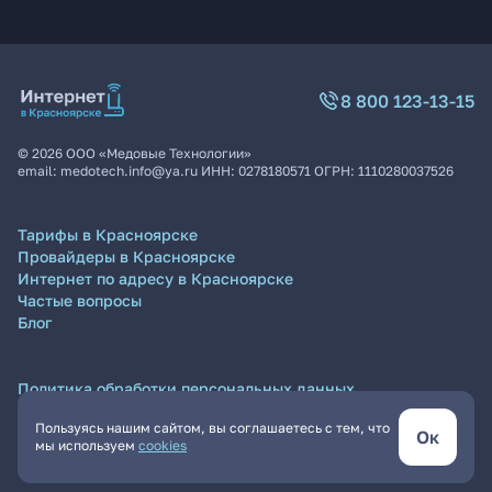
8 800 123-13-15
©
2026
ООО «Медовые Технологии»
email:
medotech.info@ya.ru
ИНН:
0278180571
ОГРН:
1110280037526
Тарифы в Красноярске
Провайдеры в Красноярске
Интернет по адресу в Красноярске
Частые вопросы
Блог
Политика обработки персональных данных
Согласие на обработку персональных данных
Пользуясь нашим сайтом, вы соглашаетесь с тем, что
Пользовательское соглашение
Ок
мы используем
cookies