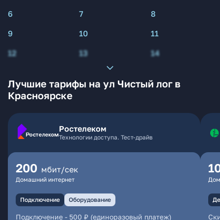
6
7
8
9
10
11
12
13
14
Лучшие тарифы на ул Чистый лог в
Красноярске
Ростелеком
Технологии доступа. Тест-драйв
200
1
мбит/сек
Домашний интернет
Дом
Подключение
Оборудование
Де
Подключение
-
500 ₽ (единоразовый платеж)
Ски