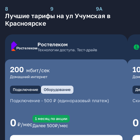
8
9
9А
Лучшие тарифы на ул Учумская в
Красноярске
Ростелеком
Технологии доступа. Тест-драйв
200
1
мбит/сек
Домашний интернет
Дом
Подключение
Оборудование
Де
Подключение
-
500 ₽ (единоразовый платеж)
Ски
1 месяц по акции
0
0
₽/мес
Далее
500
₽/мес