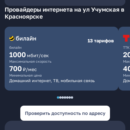
Провайдеры интернета на ул Учумская в
Красноярске
13 тарифов
билайн
ТТК
1000
2
мбит/сек
Максимальная скорость
Мак
700
4
₽/мес
Минимальная цена
Мин
Домашний интернет, ТВ, мобильная связь
До
Проверить доступность по адресу