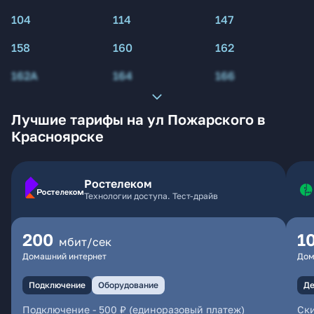
104
114
147
158
160
162
162А
164
166
Лучшие тарифы на ул Пожарского в
Красноярске
Ростелеком
Технологии доступа. Тест-драйв
200
1
мбит/сек
Домашний интернет
Дом
Подключение
Оборудование
Де
Подключение
-
500 ₽ (единоразовый платеж)
Ски