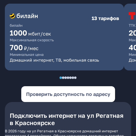
13 тарифов
билайн
ТТК
1000
2
мбит/сек
Максимальная скорость
Мак
700
4
₽/мес
Минимальная цена
Мин
Домашний интернет, ТВ, мобильная связь
До
Проверить доступность по адресу
Подключить интернет на ул Регатная
в Красноярске
В 2026 году на ул Регатная в Красноярске домашний интернет
предлагают 4 провайдера. Общее количество доступных тарифов -