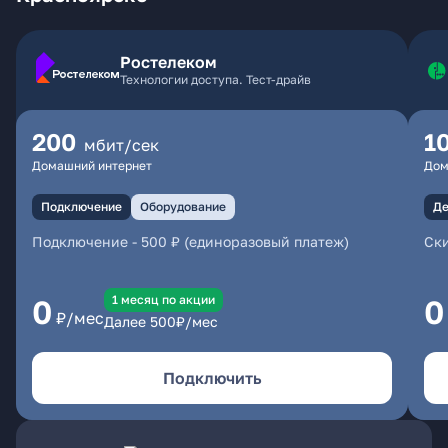
Ростелеком
Технологии доступа. Тест-драйв
200
1
мбит/сек
Домашний интернет
Дом
Подключение
Оборудование
Де
Подключение
-
500 ₽ (единоразовый платеж)
Ски
1 месяц по акции
0
0
₽/мес
Далее
500
₽/мес
Подключить