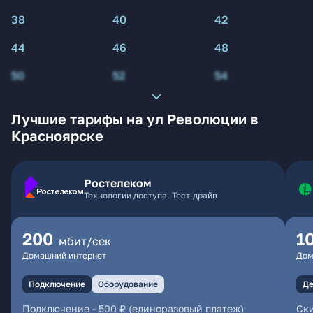
38
40
42
44
46
48
50
52
54
Лучшие тарифы на ул Революции в
Красноярске
Ростелеком
Технологии доступа. Тест-драйв
200
1
мбит/сек
Домашний интернет
Дом
Подключение
Оборудование
Де
Подключение
-
500 ₽ (единоразовый платеж)
Ски