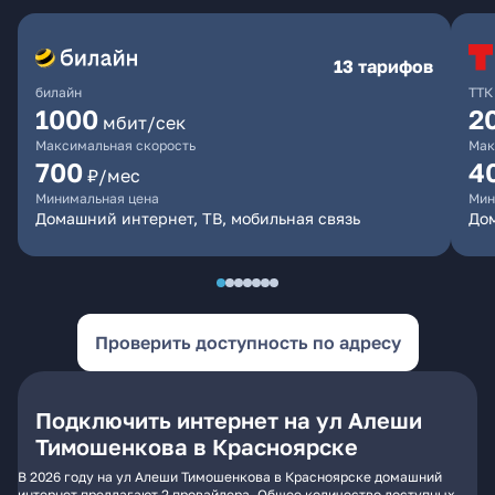
13 тарифов
билайн
ТТК
1000
2
мбит/сек
Максимальная скорость
Мак
700
4
₽/мес
Минимальная цена
Мин
Домашний интернет, ТВ, мобильная связь
До
Проверить доступность по адресу
Подключить интернет на ул Алеши
Тимошенкова в Красноярске
В 2026 году на ул Алеши Тимошенкова в Красноярске домашний
интернет предлагают 2 провайдера. Общее количество доступных