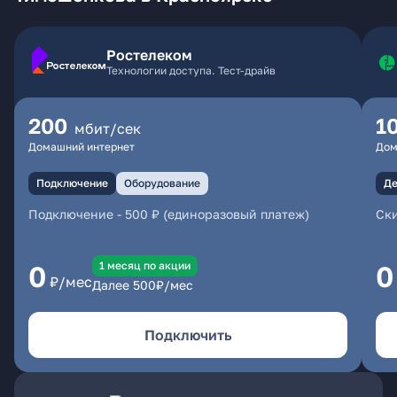
Ростелеком
Технологии доступа. Тест-драйв
200
1
мбит/сек
Домашний интернет
Дом
Подключение
Оборудование
Де
Подключение
-
500 ₽ (единоразовый платеж)
Ски
1 месяц по акции
0
0
₽/мес
Далее
500
₽/мес
Подключить