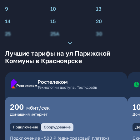
9
10
13
14
15
20
25
25А
30
Лучшие тарифы на ул Парижской
Коммуны в Красноярске
Ростелеком
Технологии доступа. Тест-драйв
200
1
мбит/сек
Домашний интернет
Дом
Подключение
Оборудование
Де
Подключение
-
500 ₽ (единоразовый платеж)
Ски