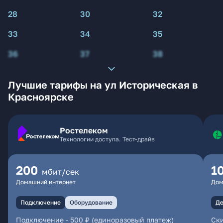
28
30
32
33
34
35
36
37
38
Лучшие тарифы на ул Историческая в
Красноярске
Ростелеком
Технологии доступа. Тест-драйв
200
1
мбит/сек
Домашний интернет
Дом
Подключение
Оборудование
Де
Подключение
-
500 ₽ (единоразовый платеж)
Ски