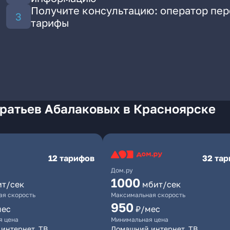
Получите консультацию: оператор пе
тарифы
Братьев Абалаковых в Красноярске
12 тарифов
32 та
Дом.ру
1000
ит/сек
мбит/сек
я скорость
Максимальная скорость
950
мес
₽/мес
я цена
Минимальная цена
интернет, ТВ
Домашний интернет, ТВ