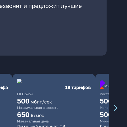
резвонит и предложит лучшие
рифа
19 тарифов
ГК Орион
Ростелеком
500
500
мбит/сек
мбит/
Максимальная скорость
Максимальная 
650
500
₽/мес
₽/мес
Минимальная цена
Минимальная ц
Домашний интернет, ТВ
Домашний инт