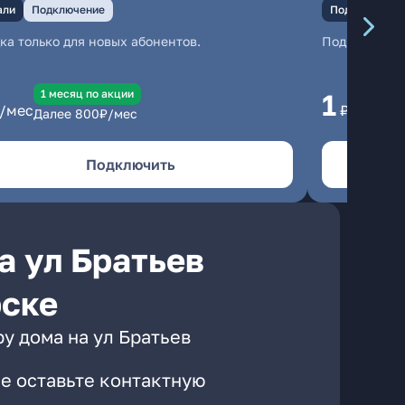
али
Подключение
Подключение
ка только для новых абонентов.
Подключени
1 месяц по акции
1 
1
/мес
₽/мес
Далее
800
₽/мес
Да
Подключить
а ул Братьев
рске
у дома на ул Братьев
е оставьте контактную