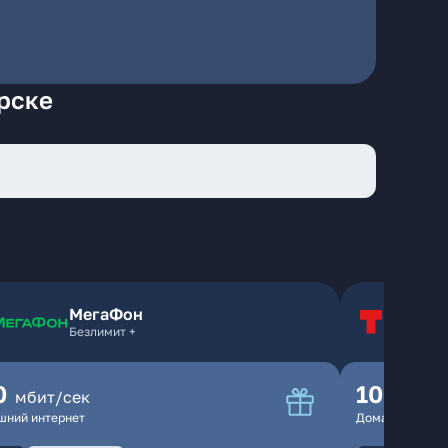
рске
МегаФон
Т
Безлимит +
Т
0
100
мбит/сек
мбит
шний интернет
Домашний инте