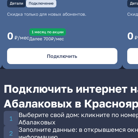
Детали
Подключение
Дет
Скидка только для новых абонентов.
Скид
1 месяц по акции
0
0
₽/мес
₽
Далее
700
₽/мес
Подключить
Подключить интернет н
Абалаковых в Красноя
Выберите свой дом: кликните по номер
Абалаковых
Заполните данные: в открывшемся окн
информацию