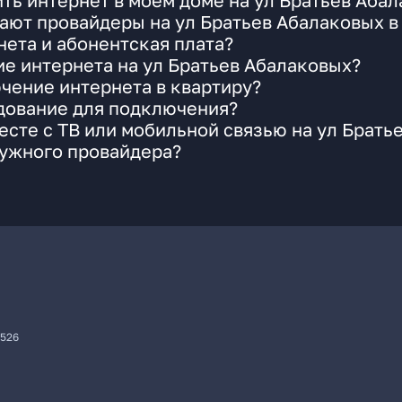
ть интернет в моем доме на ул Братьев Аба
ают провайдеры на ул Братьев Абалаковых в
ета и абонентская плата?
ие интернета на ул Братьев Абалаковых?
чение интернета в квартиру?
удование для подключения?
сте с ТВ или мобильной связью на ул Брать
нужного провайдера?
7526