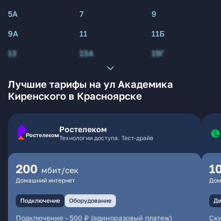
5А
7
9
9А
11
11Б
13
13А
15Г
Лучшие тарифы на ул Академика
Киренского в Красноярске
Ростелеком
Технологии доступа. Тест-драйв
200
1
мбит/сек
Домашний интернет
Дом
Подключение
Оборудование
Де
Подключение
-
500 ₽ (единоразовый платеж)
Ски