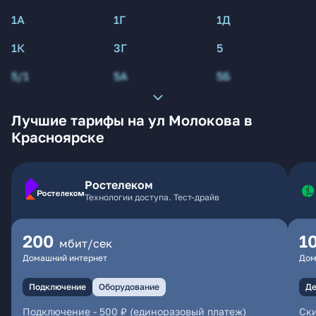
1А
1Г
1Д
1К
3Г
5
5/1
5А
5Б
Лучшие тарифы на ул Молокова в
Красноярске
Ростелеком
Технологии доступа. Тест-драйв
200
1
мбит/сек
Домашний интернет
Дом
Подключение
Оборудование
Де
Подключение
-
500 ₽ (единоразовый платеж)
Ски