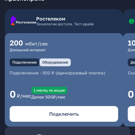
Ростелеком
Технологии доступа. Тест-драйв
200
1
мбит/сек
Домашний интернет
Дом
Подключение
Оборудование
Де
Подключение
-
500 ₽ (единоразовый платеж)
Ски
1 месяц по акции
0
0
₽/мес
Далее
500
₽/мес
Подключить