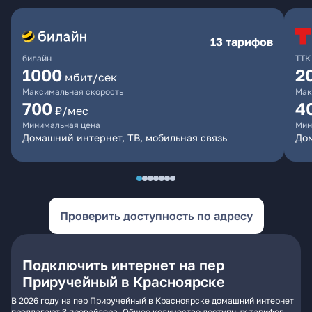
13 тарифов
билайн
ТТК
1000
2
мбит/сек
Максимальная скорость
Мак
700
4
₽/мес
Минимальная цена
Мин
Домашний интернет, ТВ, мобильная связь
До
Проверить доступность по адресу
Подключить интернет на пер
Приручейный в Красноярске
В 2026 году на пер Приручейный в Красноярске домашний интернет
предлагают 3 провайдера. Общее количество доступных тарифов -