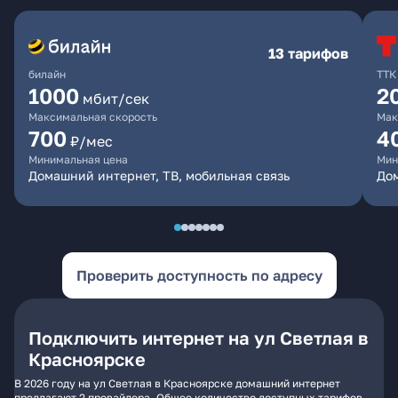
13 тарифов
билайн
ТТК
1000
2
мбит/сек
Максимальная скорость
Мак
700
4
₽/мес
Минимальная цена
Мин
Домашний интернет, ТВ, мобильная связь
До
Проверить доступность по адресу
Подключить интернет на ул Светлая в
Красноярске
В 2026 году на ул Светлая в Красноярске домашний интернет
предлагают 2 провайдера. Общее количество доступных тарифов -