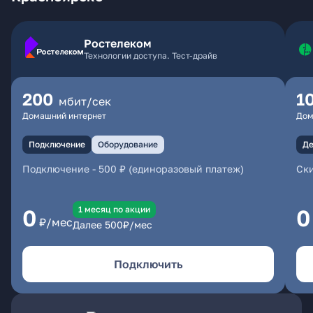
Ростелеком
Технологии доступа. Тест-драйв
200
1
мбит/сек
Домашний интернет
Дом
Подключение
Оборудование
Де
Подключение
-
500 ₽ (единоразовый платеж)
Ски
1 месяц по акции
0
0
₽/мес
Далее
500
₽/мес
Подключить