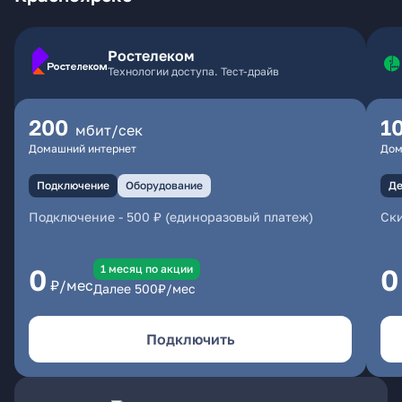
Ростелеком
Технологии доступа. Тест-драйв
200
1
мбит/сек
Домашний интернет
Дом
Подключение
Оборудование
Де
Подключение
-
500 ₽ (единоразовый платеж)
Ски
1 месяц по акции
0
0
₽/мес
Далее
500
₽/мес
Подключить