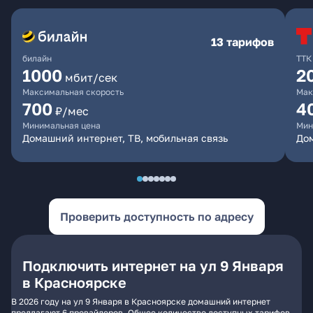
13 тарифов
билайн
ТТК
1000
2
мбит/сек
Максимальная скорость
Мак
700
4
₽/мес
Минимальная цена
Мин
Домашний интернет, ТВ, мобильная связь
До
Проверить доступность по адресу
Подключить интернет на ул 9 Января
в Красноярске
В 2026 году на ул 9 Января в Красноярске домашний интернет
предлагают 6 провайдеров. Общее количество доступных тарифов -