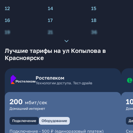
12
14
15
16
17
18
19
21
36
Лучшие тарифы на ул Копылова в
Красноярске
Ростелеком
Технологии доступа. Тест-драйв
200
1
мбит/сек
Домашний интернет
Дом
Подключение
Оборудование
Де
Подключение
-
500 ₽ (единоразовый платеж)
Ски