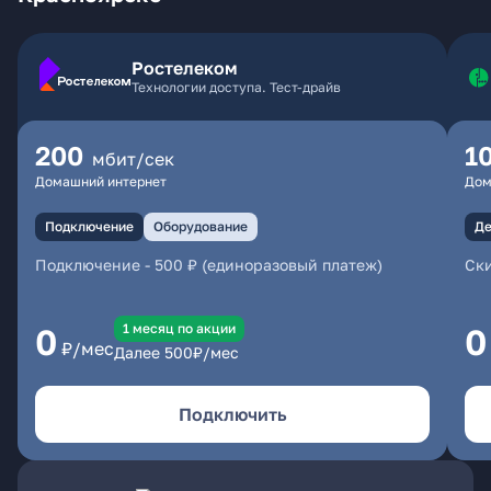
Ростелеком
Технологии доступа. Тест-драйв
200
1
мбит/сек
Домашний интернет
Дом
Подключение
Оборудование
Де
Подключение
-
500 ₽ (единоразовый платеж)
Ски
1 месяц по акции
0
0
₽/мес
Далее
500
₽/мес
Подключить