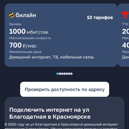
13 тарифов
билайн
ТТК
1000
2
мбит/сек
Максимальная скорость
Мак
700
4
₽/мес
Минимальная цена
Мин
Домашний интернет, ТВ, мобильная связь
До
Проверить доступность по адресу
Подключить интернет на ул
Благодатная в Красноярске
В 2026 году на ул Благодатная в Красноярске домашний интернет
предлагают 2 провайдера. Общее количество доступных тарифов -