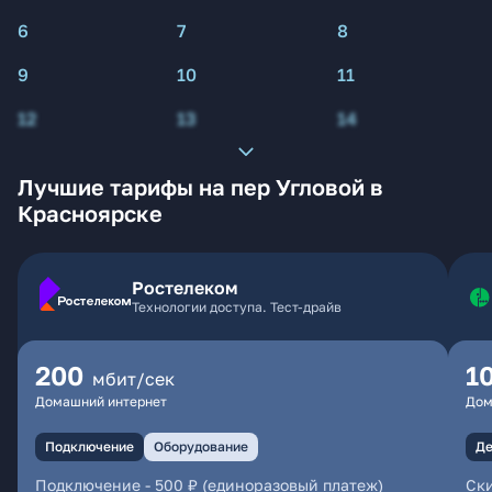
6
7
8
9
10
11
12
13
14
Лучшие тарифы на пер Угловой в
Красноярске
Ростелеком
Технологии доступа. Тест-драйв
200
1
мбит/сек
Домашний интернет
Дом
Подключение
Оборудование
Де
Подключение
-
500 ₽ (единоразовый платеж)
Ски