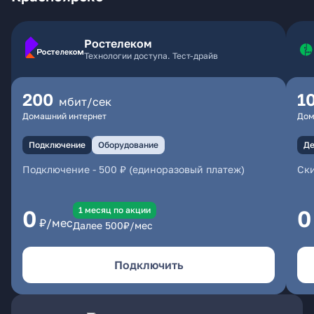
Ростелеком
Технологии доступа. Тест-драйв
200
1
мбит/сек
Домашний интернет
Дом
Подключение
Оборудование
Де
Подключение
-
500 ₽ (единоразовый платеж)
Ски
1 месяц по акции
0
0
₽/мес
Далее
500
₽/мес
Подключить