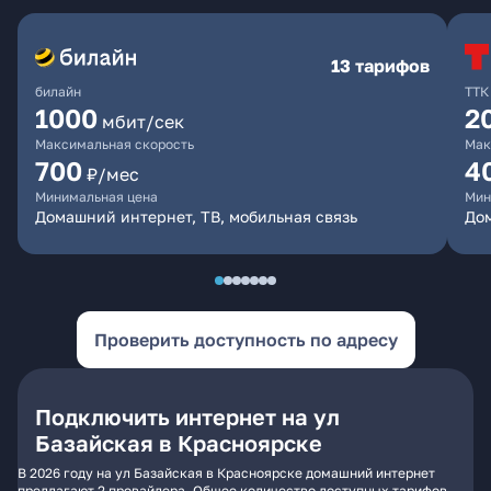
13 тарифов
билайн
ТТК
1000
2
мбит/сек
Максимальная скорость
Мак
700
4
₽/мес
Минимальная цена
Мин
Домашний интернет, ТВ, мобильная связь
До
Проверить доступность по адресу
Подключить интернет на ул
Базайская в Красноярске
В 2026 году на ул Базайская в Красноярске домашний интернет
предлагают 2 провайдера. Общее количество доступных тарифов -