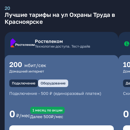
20
Лучшие тарифы на ул Охраны Труда в
Красноярске
Ростелеком
Технологии доступа. Тест-драйв
200
1
мбит/сек
Домашний интернет
Дом
Подключение
Оборудование
Де
Подключение
-
500 ₽ (единоразовый платеж)
Ски
1 месяц по акции
0
0
₽/мес
Далее
500
₽/мес