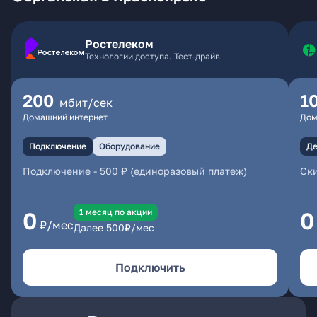
Ростелеком
Технологии доступа. Тест-драйв
200
1
мбит/сек
Домашний интернет
Дом
Подключение
Оборудование
Де
Подключение
-
500 ₽ (единоразовый платеж)
Ски
1 месяц по акции
0
0
₽/мес
Далее
500
₽/мес
Подключить