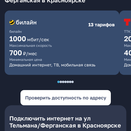
Ферганская в Красноярске
13 тарифов
билайн
ТТК
1000
2
мбит/сек
Максимальная скорость
Мак
700
4
₽/мес
Минимальная цена
Мин
Домашний интернет, ТВ, мобильная связь
До
Проверить доступность по адресу
Подключить интернет на ул
Тельмана/Ферганская в Красноярске