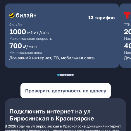
13 тарифов
билайн
ТТК
1000
2
мбит/сек
Максимальная скорость
Мак
700
4
₽/мес
Минимальная цена
Мин
Домашний интернет, ТВ, мобильная связь
До
Проверить доступность по адресу
Подключить интернет на ул
Бирюсинская в Красноярске
В 2026 году на ул Бирюсинская в Красноярске домашний интернет
предлагают 2 провайдера. Общее количество доступных тарифов -