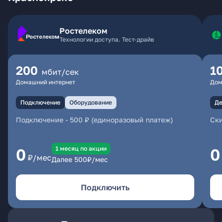
Ростелеком
Технологии доступа. Тест-драйв
200
1
мбит/сек
Домашний интернет
Дом
Подключение
Оборудование
Де
Подключение
-
500 ₽ (единоразовый платеж)
Ски
1 месяц по акции
0
0
₽/мес
Далее
500
₽/мес
Подключить