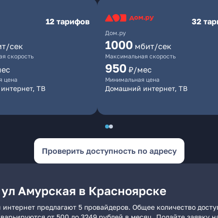
12 тарифов
32 та
Дом.ру
1000
ит/сек
мбит/сек
я скорость
Максимальная скорость
950
мес
₽/мес
я цена
Минимальная цена
интернет, ТВ
Домашний интернет, ТВ
Проверить доступность по адресу
 ул Амурская в Красноярске
й интернет предлагают 5 провайдеров. Общее количество досту
и варьируются от 500 до 3249 рублей в месяц. Подайте заявку