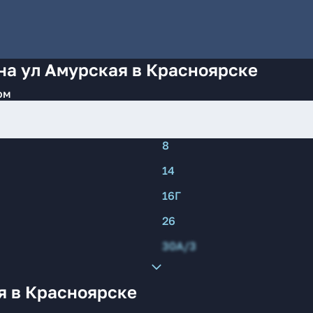
на ул Амурская в Красноярске
ом
8
14
16Г
26
30А/3
я в Красноярске