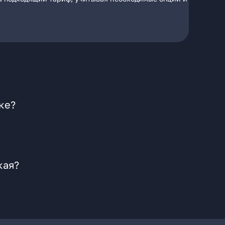
ке?
кая?