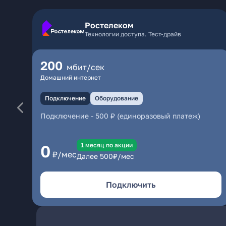
Ростелеком
Технологии доступа. Тест-драйв
200
мбит/сек
Домашний интернет
Подключение
Оборудование
Подключение
-
500 ₽ (единоразовый платеж)
1 месяц по акции
0
₽/мес
Далее
500
₽/мес
Подключить