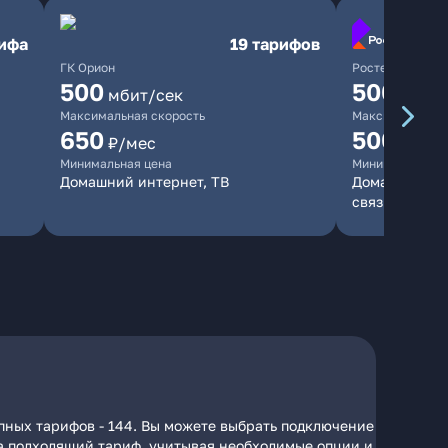
рифа
19 тарифов
ГК Орион
Ростелеком
500
500
мбит/сек
мбит/
Максимальная скорость
Максимальная 
650
500
₽/мес
₽/мес
Минимальная цена
Минимальная ц
Домашний интернет, ТВ
Домашний инт
связь
пных тарифов - 144. Вы можете выбрать подключение
 на подходящий тариф, учитывая необходимые опции и