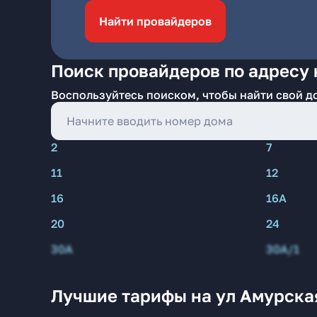
Найти провайдеров
Поиск провайдеров по адресу 
Воспользуйтесь поиском, чтобы найти свой д
2
7
11
12
16
16А
20
24
30А
30А/1
Лучшие тарифы на ул Амурска