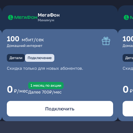
МегаФон
Минимум
100
10
мбит/сек
Домашний интернет
Дома
Детали
Подключение
Дет
Скидка только для новых абонентов.
Скид
1 месяц по акции
0
0
₽/мес
₽
Далее
700
₽/мес
Подключить