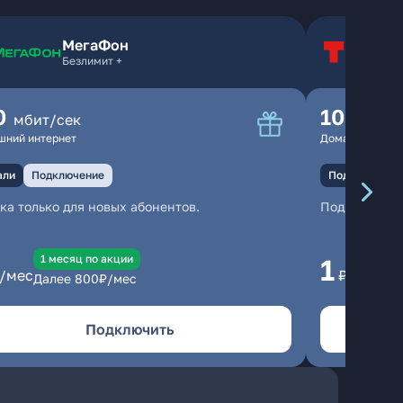
МегаФон
Т
Безлимит +
Т
0
100
мбит/сек
мбит
шний интернет
Домашний инте
али
Подключение
Подключение
ка только для новых абонентов.
Подключени
1 месяц по акции
1 
1
/мес
₽/мес
Далее
800
₽/мес
Да
Подключить